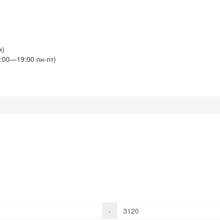
и)
:00—19:00 пн-пт)
-