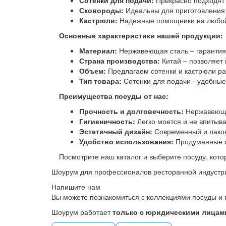
Сотенки для подачи:
Прекрасно подходят 
Сковороды:
Идеальны для приготовления 
Кастрюли:
Надежные помощники на любой
Основные характеристики нашей продукции:
Материал:
Нержавеющая сталь – гарантия 
Страна производства:
Китай – позволяет 
Объем:
Предлагаем сотенки и кастрюли ра
Тип товара:
Сотенки для подачи - удобные
Преимущества посуды от нас:
Прочность и долговечность:
Нержавеющая
Гигиеничность:
Легко моется и не впитыва
Эстетичный дизайн:
Современный и лакон
Удобство использования:
Продуманные ф
Посмотрите наш каталог и выберите посуду, кот
Шоурум для профессионалов ресторанной индустр
Напишите нам
Вы можете познакомиться с коллекциями посуды и 
Шоурум работает
только с юридическими лицами