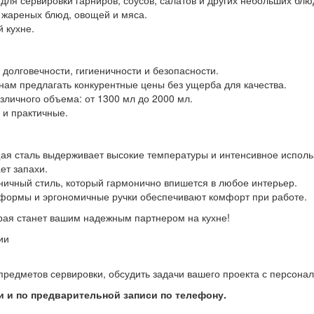
для сервировки гарниров, соусов, салатов и других небольших блю
жареных блюд, овощей и мяса.
 кухне.
долговечности, гигиеничности и безопасности.
нам предлагать конкурентные цены без ущерба для качества.
зличного объема: от 1300 мл до 2000 мл.
 и практичные.
 сталь выдерживает высокие температуры и интенсивное исполь
ет запахи.
ичный стиль, который гармонично впишется в любое интерьер.
ормы и эргономичные ручки обеспечивают комфорт при работе.
орая станет вашим надежным партнером на кухне!
ии
предметов сервировки, обсудить задачи вашего проекта с персон
 и по предварительной записи по телефону.