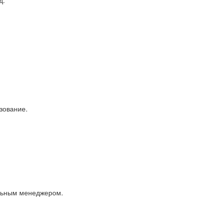
д.
зование.
альным менеджером.