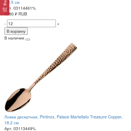
х 3.5 см
Арт. 03114461%
1080
₽
RUB
-
+
В корзину
В наличии
Ложка десертная, Pintinox, Palace Martellato Treasure Copper,
18.2 см
Арт. 03113449%