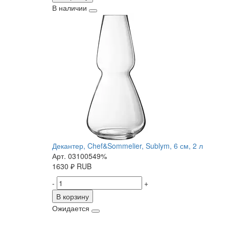
В наличии
Декантер, Chef&Sommelier, Sublym, 6 см, 2 л
Арт. 03100549%
1630
₽
RUB
-
+
В корзину
Ожидается