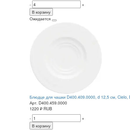
-
+
В корзину
Ожидается
Блюдце для чашки D400.409.0000, d 12,5 см, Cielo, 
Арт. D400.459.0000
1220
₽
RUB
-
+
В корзину