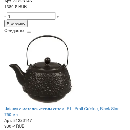
Арт. 81223146
1380
₽
RUB
-
+
В корзину
Ожидается
Чайник с металлическим ситом, P.L. Proff Cuisine, Black Star,
750 мл
Арт. 81223147
930
₽
RUB