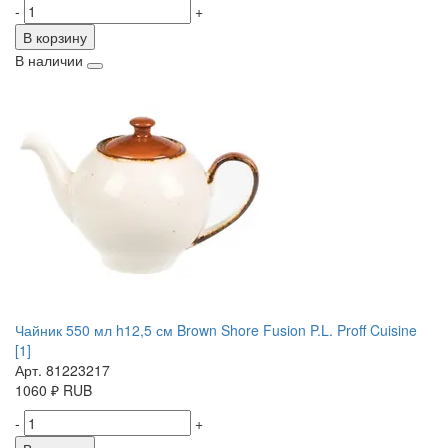
-
+
В корзину
В наличии
Чайник 550 мл h12,5 см Brown Shore Fusion P.L. Proff Cuisine
[1]
Арт. 81223217
1060
₽
RUB
-
+