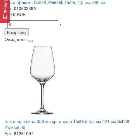
Фильтр
Бокал-флюте, Schott Zwiesel, Taste, 4.5 см, 280 мл
Арт. 01060239%
710
₽
RUB
-
+
В корзину
Ожидается
Бокал для вина 356 мл хр. стекло Taste d 5,5 см h21 см Schott
Zwiesel [6]
Арт. 81261097