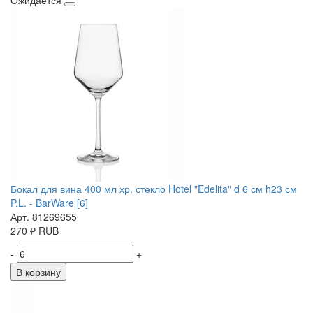
Ожидается
Бокал для вина 400 мл хр. стекло Hotel "Edelita" d 6 см h23 см
P.L. - BarWare [6]
Арт. 81269655
270
₽
RUB
-
+
В корзину