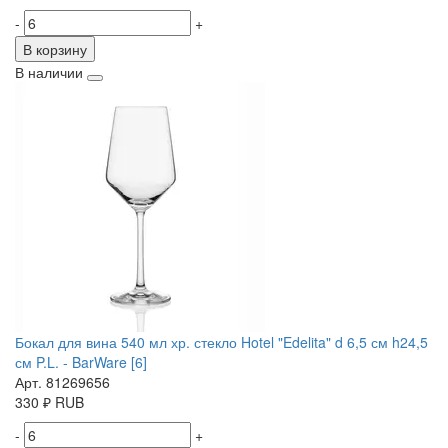
-
+
В корзину
В наличии
Бокал для вина 540 мл хр. стекло Hotel "Edelita" d 6,5 см h24,5
см P.L. - BarWare [6]
Арт. 81269656
330
₽
RUB
-
+