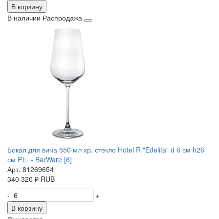
В корзину
В наличии
Распродажа
Бокал для вина 550 мл хр. стекло Hotel R "Edelita" d 6 см h26
см P.L. - BarWare [6]
Арт. 81269654
340
320
₽
RUB
-
+
В корзину