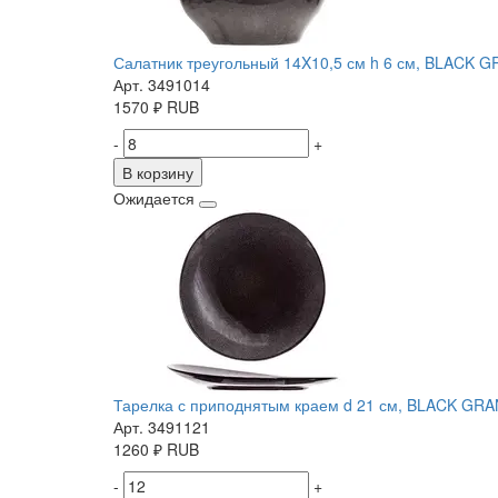
Салатник треугольный 14X10,5 см h 6 см, BLACK 
Арт. 3491014
1570
₽
RUB
-
+
В корзину
Ожидается
Тарелка с приподнятым краем d 21 см, BLACK GRA
Арт. 3491121
1260
₽
RUB
-
+