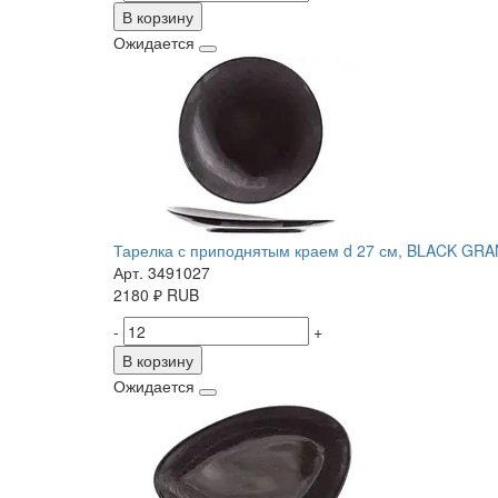
В корзину
Ожидается
Тарелка с приподнятым краем d 27 см, BLACK GRA
Арт. 3491027
2180
₽
RUB
-
+
В корзину
Ожидается