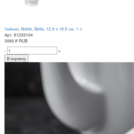
Чайник, Noble, Bella, 12.9 x 18.5 см, 1 л
Арт. 81233104
3080
₽
RUB
-
+
В корзину